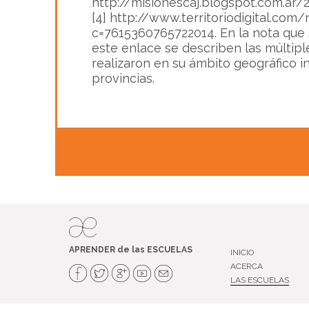
http://misionescaj.blogspot.com.ar/
[4]
http://www.territoriodigital.com
c=7615360765722014
. En la nota qu
este enlace se describen las múltipl
realizaron en su ámbito geográfico i
provincias.
APRENDER de las ESCUELAS
INICIO
ACERCA
LAS ESCUELAS